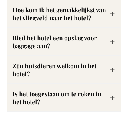
Hoe kom ik het gemakkelijkst van
het vliegveld naar het hotel?
Neem Metro 52 vanaf Centraal Station en stap uit bij Rokin (1 halte, ongeveer 4 minuten). Vanaf daar is het nog 2 minuten lopen naar het hotel.
Als u liever loopt, is Hotel Le Coin ongeveer 15 minuten wandelen door het historische stadscentrum.
Bied het hotel een opslag voor
baggage aan?
Zijn huisdieren welkom in het
hotel?
Is het toegestaan om te roken in
het hotel?